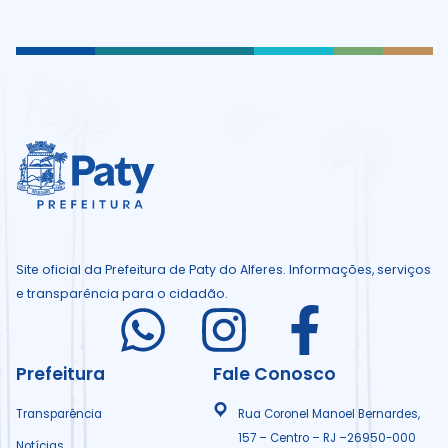
Site oficial da Prefeitura de Paty do Alferes. Informações, serviços
e transparência para o cidadão.
I
I
I
c
c
c
Prefeitura
Fale Conosco
o
o
o
Transparência
Rua Coronel Manoel Bernardes,
157 – Centro – RJ –26950-000
Notícias