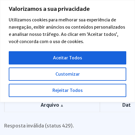
Ir
Valorizamos a sua privacidade
para
o
Utilizamos cookies para melhorar sua experiência de
conteúdo
navegação, exibir anúncios ou conteúdos personalizados
Tabelas de Níveis, Vencimentos, Símbolos e Subsídios
e analisar nosso tráfego. Ao clicar em ‘Aceitar todos’,
você concorda com o uso de cookies.
Outros
Abrir
Aceitar Todos
Customizar
Filtros
Limpar
Rejeitar Todos
Arquivo
Data
▲
Resposta inválida (status 429).