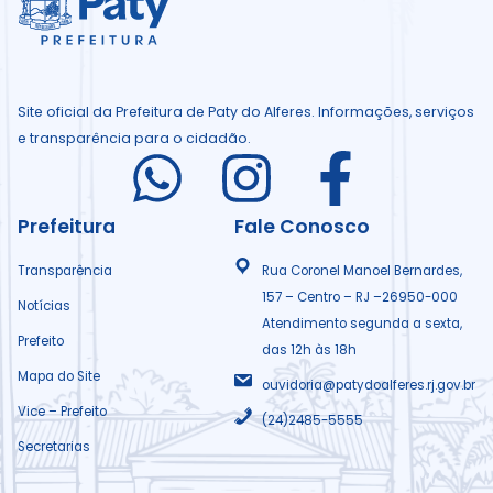
Site oficial da Prefeitura de Paty do Alferes. Informações, serviços
e transparência para o cidadão.
I
I
I
c
c
c
Prefeitura
Fale Conosco
o
o
o
Transparência
Rua Coronel Manoel Bernardes,
157 – Centro – RJ –26950-000
Notícias
n
n
n
Atendimento segunda a sexta,
Prefeito
das 12h às 18h
B
B
B
Mapa do Site
ouvidoria@patydoalferes.rj.gov.br
Vice – Prefeito
(24)2485-5555
l
l
l
Secretarias