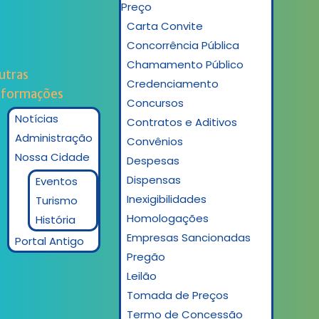
Preço
Carta Convite
Concorrência Pública
Chamamento Público
utras
Credenciamento
nformações
Concursos
Notícias
Contratos e Aditivos
Administração
Convênios
Nossa Cidade
Despesas
Dispensas
Eventos
Inexigibilidades
Turismo
Homologações
História
Empresas Sancionadas
Portal Antigo
Pregão
Leilão
Tomada de Preços
Termo de Concessão