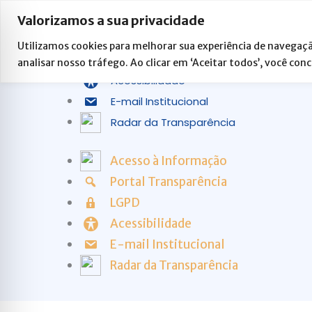
Ir
Acesso à Informação
Valorizamos a sua privacidade
para
Portal Transparência
o
Utilizamos cookies para melhorar sua experiência de navegaçã
LGPD
analisar nosso tráfego. Ao clicar em ‘Aceitar todos’, você con
conteúdo
Acessibilidade
E-mail Institucional
Radar da Transparência
Acesso à Informação
Portal Transparência
LGPD
Acessibilidade
E-mail Institucional
Radar da Transparência