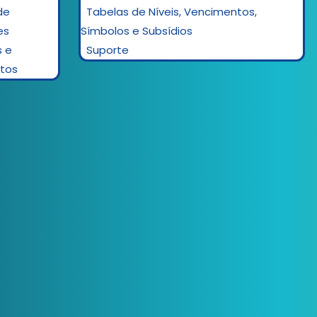
de
Tabelas de Níveis, Vencimentos,
es
Símbolos e Subsídios
s e
Suporte
tos