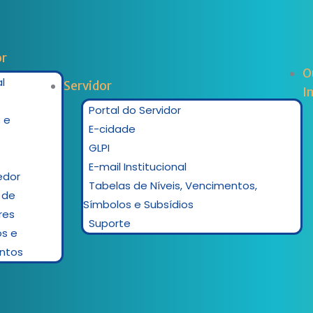
r
O
l
Servidor
I
Portal do Servidor
 e
E-cidade
GLPI
E-mail Institucional
edor
Tabelas de Níveis, Vencimentos,
 de
Símbolos e Subsídios
res
Suporte
os e
ntos