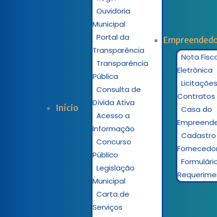
Ouvidoria
Municipal
Portal da
Empreendedo
Transparência
Nota Fisca
Transparência
Eletrônica
Pública
Licitações
Consulta de
Contratos
Dívida Ativa
Início
Casa do
Acesso a
Empreend
Informação
Cadastro
Concurso
Fornecedo
Público
Formulári
Legislação
Requerime
Municipal
Carta de
Serviços