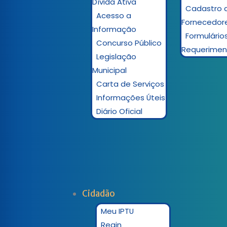
Dívida Ativa
Cadastro 
Acesso a
Fornecedor
Informação
Formulário
Concurso Público
Requerimen
Legislação
Municipal
Carta de Serviços
Informações Úteis
Diário Oficial
Cidadão
Meu IPTU
Regin