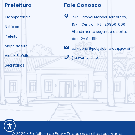
c
c
c
Prefeitura
Fale Conosco
o
o
o
Transparência
Rua Coronel Manoel Bernardes,
157 – Centro – RJ –26950-000
Notícias
n
n
n
Atendimento segunda a sexta,
Prefeito
das 12h às 18h
B
B
B
Mapa do Site
ouvidoria@patydoalferes.rj.gov.br
Vice – Prefeito
(24)2485-5555
l
l
l
Secretarias
u
u
u
e
e
e
w
i
f
p
n
b
© 2026 - Prefeitura de Paty - Todos os direitos reservados