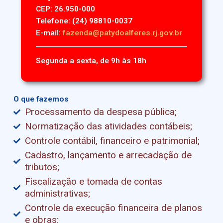
CEP: 26.950-000
Telefone: (24) 98810-0037
E-mail:
fazenda@patydoalferes.rj.gov.br
Segunda a sexta, de 9h às 18h
O que fazemos
Processamento da despesa pública;
Normatização das atividades contábeis;
Controle contábil, financeiro e patrimonial;
Cadastro, lançamento e arrecadação de
tributos;
Fiscalização e tomada de contas
administrativas;
Controle da execução financeira de planos
e obras;