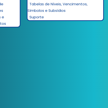
de
Tabelas de Níveis, Vencimentos,
es
Símbolos e Subsídios
s e
Suporte
tos