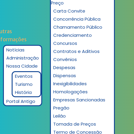
Preço
Carta Convite
Concorrência Pública
Chamamento Público
utras
Credenciamento
nformações
Concursos
Notícias
Contratos e Aditivos
Administração
Convênios
Nossa Cidade
Despesas
Dispensas
Eventos
Inexigibilidades
Turismo
Homologações
História
Empresas Sancionadas
Portal Antigo
Pregão
Leilão
Tomada de Preços
Termo de Concessão