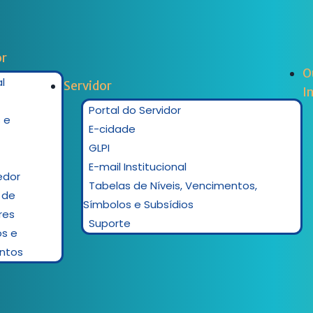
r
O
l
Servidor
I
Portal do Servidor
 e
E-cidade
GLPI
E-mail Institucional
edor
Tabelas de Níveis, Vencimentos,
 de
Símbolos e Subsídios
res
Suporte
os e
ntos