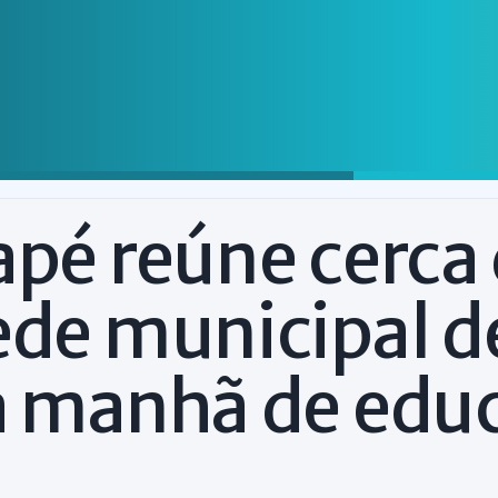
apé reúne cerca
ede municipal d
ra manhã de edu