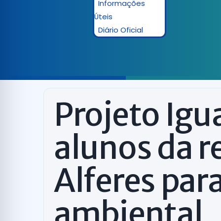
Informações
Úteis
Diário Oficial
Projeto Igu
alunos da r
Alferes pa
ambiental