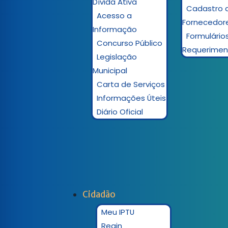
Dívida Ativa
Cadastro 
Acesso a
Fornecedor
Informação
Formulário
Concurso Público
Requerimen
Legislação
Municipal
Carta de Serviços
Informações Úteis
Diário Oficial
Cidadão
Meu IPTU
Regin