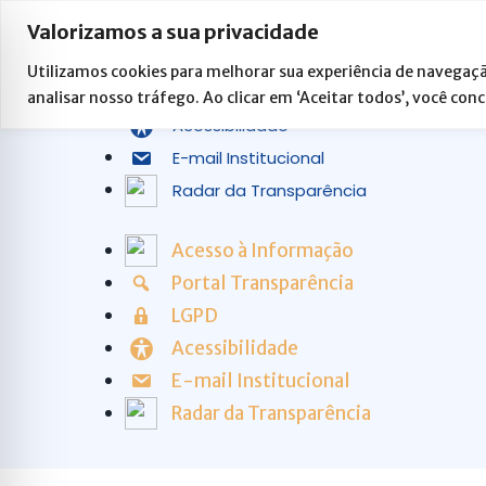
Ir
Acesso à Informação
Valorizamos a sua privacidade
para
Portal Transparência
o
Utilizamos cookies para melhorar sua experiência de navegaçã
LGPD
analisar nosso tráfego. Ao clicar em ‘Aceitar todos’, você con
conteúdo
Acessibilidade
E-mail Institucional
Radar da Transparência
Acesso à Informação
Portal Transparência
LGPD
Acessibilidade
E-mail Institucional
Radar da Transparência