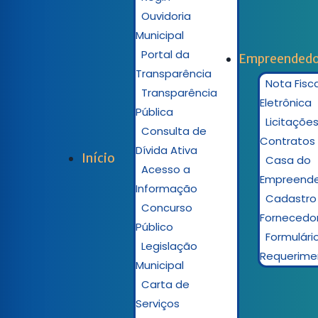
Ouvidoria
Municipal
Portal da
Empreendedo
Transparência
Nota Fisca
Transparência
Eletrônica
Pública
Licitações
Consulta de
Contratos
Dívida Ativa
Início
Casa do
Acesso a
Empreend
Informação
Cadastro
Concurso
Fornecedo
Público
Formulári
Legislação
Requerime
Municipal
Carta de
Serviços