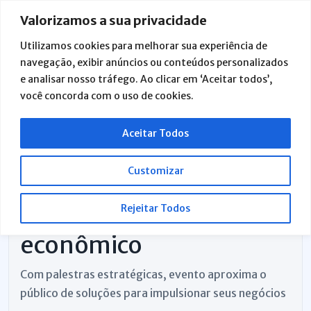
Ir
Valorizamos a sua privacidade
para
o
Utilizamos cookies para melhorar sua experiência de
conteúdo
navegação, exibir anúncios ou conteúdos personalizados
2ª edição do Fomenta
e analisar nosso tráfego. Ao clicar em ‘Aceitar todos’,
você concorda com o uso de cookies.
Paty fortalece
empreendedorismo e
Aceitar Todos
amplia acesso a
Customizar
oportunidades de
Rejeitar Todos
desenvolvimento
econômico
Com palestras estratégicas, evento aproxima o
público de soluções para impulsionar seus negócios