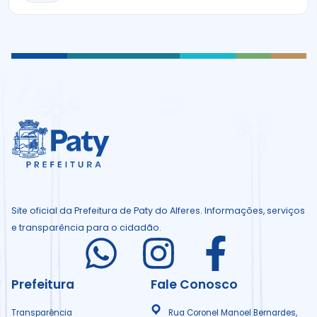
Site oficial da Prefeitura de Paty do Alferes. Informações, serviços
e transparência para o cidadão.
I
I
I
c
c
c
Prefeitura
Fale Conosco
Transparência
Rua Coronel Manoel Bernardes,